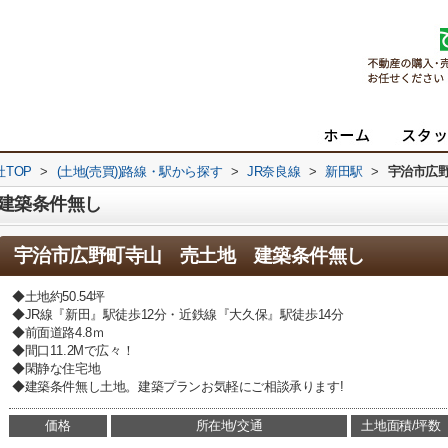
TOP
>
(土地(売買))路線・駅から探す
>
JR奈良線
>
新田駅
>
宇治市広
建築条件無し
宇治市広野町寺山 売土地 建築条件無し
◆土地約50.54坪
◆JR線『新田』駅徒歩12分・近鉄線『大久保』駅徒歩14分
◆前面道路4.8ｍ
◆間口11.2Mで広々！
◆閑静な住宅地
◆建築条件無し土地。建築プランお気軽にご相談承ります!
価格
所在地/交通
土地面積/坪数