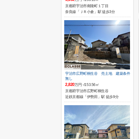
京都府宇治市南陵町１丁目
奈良線「ＪＲ小倉」駅 徒歩3分
宇治市広野町桐生谷 売土地 建築条件
無し
2,820
万円 -/153.56㎡
京都府宇治市広野町桐生谷
近鉄京都線「伊勢田」駅 徒歩9分