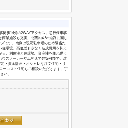
駅徒歩14分の2WAYアクセス。急行停車駅
商業施設も充実。北西約4.8m道路に面し
ムーズです。南側は現況駐車場のため陽当た
い住環境。高低差も少なく造成費用を抑え
がる、利便性と住環境、資産性を兼ね備え
ハウスメーカーや工務店で建築可能で、建
査定・資金計画・オシャレな注文住宅・リ
ローコスト住宅もご相談いただけます。宇
ださい。