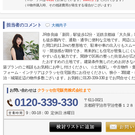
（※物件購入時、その他諸費用が発生する場合がございます）
担当者のコメント
大橋尚子
JR奈良線「新田」駅徒歩12分・近鉄京都線「大久保」
も徒歩圏内で、通勤・通学に便利な立地です。周辺には
た間口約11.2mの整形地で、駐車や車の出入りもス
り・開放感が期待でき、将来的にも住宅が密集しにく
やすい点も魅力です。閑静で区画の整った街並みが広
たおすすめの土地です。建築条件無しのためお好きな
築プランのご相談もお気軽にお申し付けください。☆土地探し・中古物件・
フォーム・インテリアはクラッセ住宅販売にお任せください。狭小・3階建・
治・城陽近辺の物件多数ございます。お気軽に0120-339-330までお問合せく
お問い合わせは
クラッセ住宅販売株式会社まで
0120-339-330
〒611-0021
京都府宇治市宇治壱番１２８
9：00-18：00 定休日:水曜日