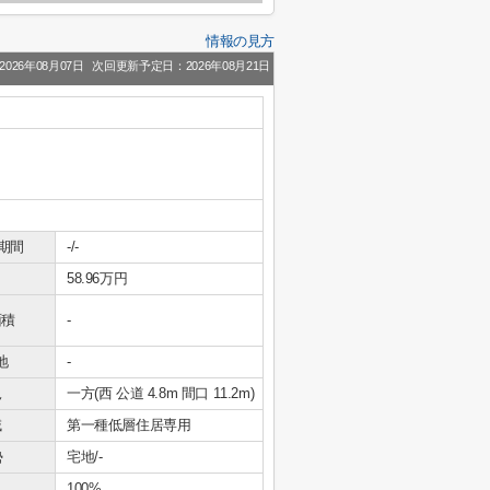
情報の見方
026年08月07日
次回更新予定日：2026年08月21日
期間
-/-
58.96万円
面積
-
地
-
況
一方(西 公道 4.8m 間口 11.2m)
域
第一種低層住居専用
勢
宅地/-
100%