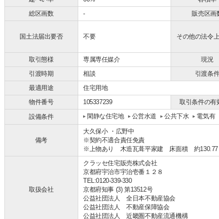
総区画数
-
販売区画
国土法届出要否
不要
その他の法令
取引態様
専属専任媒介
現況
引渡時期
相談
引渡条
最適用途
住宅用地
物件番号
105337239
取引条件の有
閑静な住宅地
公営水道
公共下水
電気有
設備条件
大久保小 ・広野中
備考
※契約不適合責任免責
※上物あり 木造瓦葺平家建 床面積 約130.77
クラッセ住宅販売株式会社
京都府宇治市宇治壱番１２８
TEL:0120-339-330
取扱会社
京都府知事 (3) 第13512号
公益社団法人 全日本不動産協会
公益社団法人 不動産保障協会
公益社団法人 近畿圏不動産流通機構