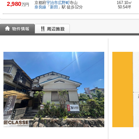
京都府
宇治市
広野町
寺山
167.10㎡
2,980
万円
奈良線
「
新田
」駅 徒歩12分
50.54坪