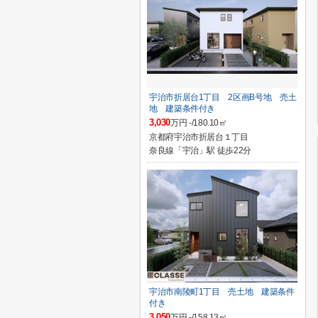
宇治市折居台1丁目 2区画B号地 売土
地 建築条件付き
3,030
万円 -/180.10㎡
京都府宇治市折居台１丁目
奈良線「宇治」駅 徒歩22分
宇治市南陵町1丁目 売土地 建築条件
付き
3,050
万円 -/158.13㎡