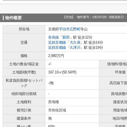
【売地】
物件番号：105337239
情報更新日：2
物件概要
所在地
京都府
宇治市
広野町
寺山
奈良線
「
新田
」駅 徒歩12分
交通
近鉄京都線
「
大久保
」駅 徒歩14分
近鉄京都線
「
久津川
」駅 徒歩19分
価格
2,980万円
土地の敷金/保証金
-/-
借地料/借地
土地面積(坪数)
167.10㎡(50.54坪)
坪単価
私道負担面積/セットバ
-/無
高圧線下
ック
傾斜地部分面積
-
路地状敷
土地権利
所有権
接道状
都市計画
市街化区域
用途地
建築条件
無
地目/地
建ぺい率
60%
容積率