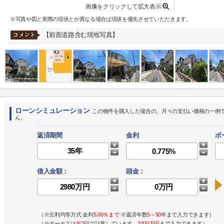
画像をクリックして拡大表示
※写真や図と実際の現状とが異なる場合は現状を優先させていただきます。
【前面道路含む現地写真】
ローンシミュレーション
この物件を購入した場合の、月々の支払い価格の一例
ん。
返済期間
金利
ボ
借入金額：
頭金：
（※元利均等方式 金利
5.00％まで
※返済年数
5～50
年まで入力できます）
（※ボーナスは
年2回
で計算しています。
1000万円
まで入力できます）