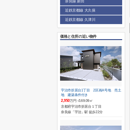
奈良線 新田
近鉄京都線 大久保
近鉄京都線 久津川
価格と住所の近い物件
宇治市折居台1丁目 2区画A号地 売土
地 建築条件付き
2,950
万円 -/169.09㎡
京都府宇治市折居台１丁目
奈良線「宇治」駅 徒歩22分