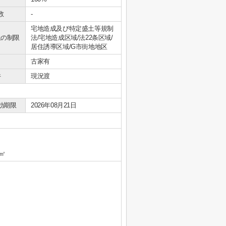
数
-
宅地造成及び特定盛土等規制
上の制限
法/宅地造成区域/法22条区域/
居住誘導区域/G市街地地区
古家有
件
現況渡
効期限
2026年08月21日
㎡