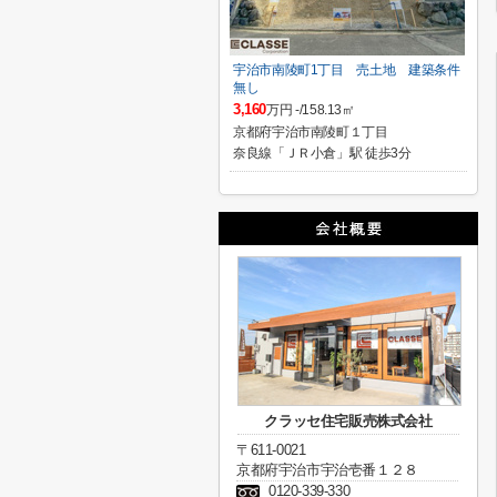
宇治市南陵町1丁目 売土地 建築条件
無し
3,160
万円 -/158.13㎡
京都府宇治市南陵町１丁目
奈良線「ＪＲ小倉」駅 徒歩3分
クラッセ住宅販売株式会社
〒611-0021
京都府宇治市宇治壱番１２８
0120-339-330