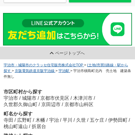
ページトップへ
宇治市・城陽市のクラッセ住宅販売株式会社TOP
>
(土地(売買))路線・駅から
探す
>
京阪電気鉄道京阪宇治線
>
宇治駅
>
宇治市槇島町北内 売土地 建築条
件無し
市区町村から探す
宇治市
/
城陽市
/
京都市伏見区
/
木津川市
/
久世郡久御山町
/
京田辺市
/
京都市山科区
町名から探す
寺田
/
広野町
/
木幡
/
宇治
/
平川
/
久世
/
五ケ庄
/
伊勢田町
/
桃山町遠山
/
折居台