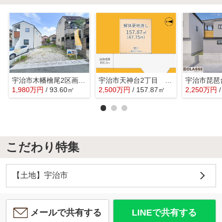
宇治市木幡檜尾2区画B号地 売土地 建築条件無し
宇治市天神台2丁目 売土地 建築条件付き
1,980
万
円
/ 93.60㎡
2,500
万
円
/ 157.87㎡
2,250
万
円
こだわり特集
【土地】宇治市
メールで共有する
LINEで共有する