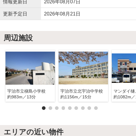
情報更新日
2026年08月07日
更新予定日
2026年08月21日
周辺施設
宇治市立槇島小学校
宇治市立北宇治中学校
マンダイ樋
約983m／13分
約1156m／15分
約1082m／
エリアの近い物件