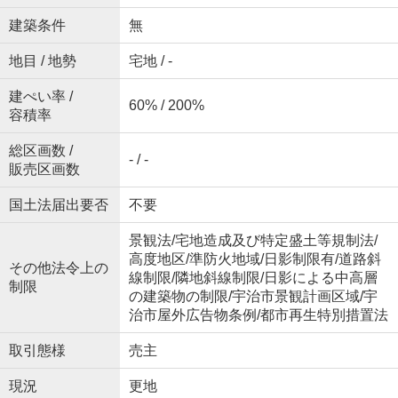
建築条件
無
地目 / 地勢
宅地 / -
建ぺい率 /
60% / 200%
容積率
総区画数 /
- / -
販売区画数
国土法届出要否
不要
景観法/宅地造成及び特定盛土等規制法/
高度地区/準防火地域/日影制限有/道路斜
その他法令上の
線制限/隣地斜線制限/日影による中高層
制限
の建築物の制限/宇治市景観計画区域/宇
治市屋外広告物条例/都市再生特別措置法
取引態様
売主
現況
更地