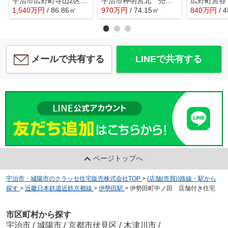
宇治市広野町寺山2区画C号地 売土地 建築条件付き
宇治市神明宮北 売土地 建築条件付き
広野町宮谷
1,540
万
円
/ 86.86㎡
970
万
円
/ 74.15㎡
840
万
円
/ 
メールで共有する
LINEで共有する
ページトップへ
宇治市・城陽市のクラッセ住宅販売株式会社TOP
>
(店舗(売買))路線・駅から
探す
>
近畿日本鉄道近鉄京都線
>
伊勢田駅
>
伊勢田町中ノ田 店舗付き住宅
市区町村から探す
宇治市
/
城陽市
/
京都市伏見区
/
木津川市
/