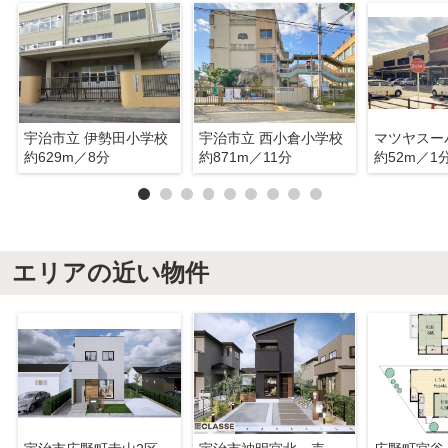
宇治市立 伊勢田小学校
宇治市立 西小倉小学校
約629m／8分
約871m／11分
約52m／1
エリアの近い物件