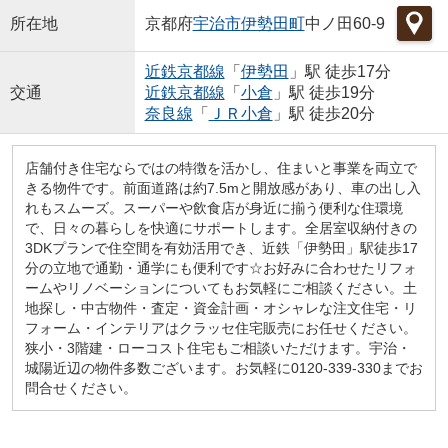
所在地
京都府
宇治市
伊勢田町
中ノ田60-9
近鉄京都線
「
伊勢田
」駅 徒歩17分
交通
近鉄京都線
「
小倉
」駅 徒歩19分
奈良線
「
ＪＲ小倉
」駅 徒歩20分
店舗付き住宅ならではの特徴を活かし、住まいと事業を両立で
きる物件です。前面道路は約7.5mと開放感があり、車の出し入
れもスムーズ。スーパーや飲食店が身近に揃う便利な住環境
で、日々の暮らしを快適にサポートします。全居室収納付きの
3DKプランで住空間を有効活用でき、近鉄「伊勢田」駅徒歩17
分の立地で通勤・通学にも便利です☆お好みに合わせたリフォ
ームやリノベーションについてもお気軽にご相談ください。土
地探し・中古物件・査定・資金計画・オシャレな注文住宅・リ
フォーム・インテリアはクラッセ住宅販売にお任せください。
狭小・3階建・ローコスト住宅もご相談いただけます。宇治・
城陽近辺の物件多数ございます。お気軽に0120-339-330までお
問合せください。