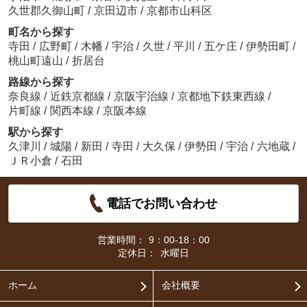
久世郡久御山町
/
京田辺市
/
京都市山科区
町名から探す
寺田
/
広野町
/
木幡
/
宇治
/
久世
/
平川
/
五ケ庄
/
伊勢田町
/
桃山町遠山
/
折居台
路線から探す
奈良線
/
近鉄京都線
/
京阪宇治線
/
京都地下鉄東西線
/
片町線
/
関西本線
/
京阪本線
駅から探す
久津川
/
城陽
/
新田
/
寺田
/
大久保
/
伊勢田
/
宇治
/
六地蔵
/
ＪＲ小倉
/
石田
電話でお問い合わせ
営業時間：
9：00-18：00
定休日：
水曜日
ホーム
会社概要