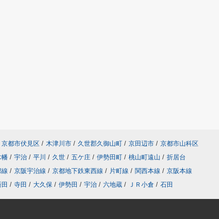
京都市伏見区
/
木津川市
/
久世郡久御山町
/
京田辺市
/
京都市山科区
木幡
/
宇治
/
平川
/
久世
/
五ケ庄
/
伊勢田町
/
桃山町遠山
/
折居台
都線
/
京阪宇治線
/
京都地下鉄東西線
/
片町線
/
関西本線
/
京阪本線
新田
/
寺田
/
大久保
/
伊勢田
/
宇治
/
六地蔵
/
ＪＲ小倉
/
石田