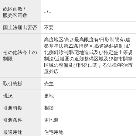
総区画数 /
- / -
販売区画数
国土法届出要否
不要
高度地区/高さ最高限度有/日影制限有/建
築基準法第22条指定区域/道路斜線制限/
その他法令上の
北側斜線制限/宅地造成及び特定盛土等規
制限
制法/近畿圏の近郊整備区域及び都市開発
区域の整備及び開発に関する法律/宇治市
屋外広
取引態様
売主
現況
更地
引渡時期
相談
引渡条件
更地渡
最適用途
住宅用地