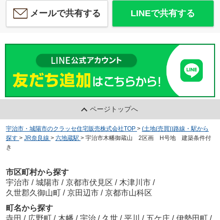
メールで共有する
LINEで共有する
ページトップへ
宇治市・城陽市のクラッセ住宅販売株式会社TOP
>
(土地(売買))路線・駅から
探す
>
JR奈良線
>
六地蔵駅
>
宇治市木幡御蔵山 2区画 H号地 建築条件付
き
市区町村から探す
宇治市
/
城陽市
/
京都市伏見区
/
木津川市
/
久世郡久御山町
/
京田辺市
/
京都市山科区
町名から探す
寺田
/
広野町
/
木幡
/
宇治
/
久世
/
平川
/
五ケ庄
/
伊勢田町
/