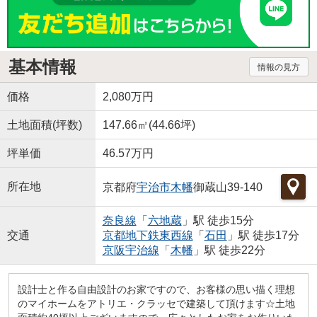
基本情報
情報の見方
価格
2,080万円
土地面積(坪数)
147.66㎡(44.66坪)
坪単価
46.57万円
所在地
京都府
宇治市
木幡
御蔵山39-140
奈良線
「
六地蔵
」駅 徒歩15分
交通
京都地下鉄東西線
「
石田
」駅 徒歩17分
京阪宇治線
「
木幡
」駅 徒歩22分
設計士と作る自由設計のお家ですので、お客様の思い描く理想
のマイホームをアトリエ・クラッセで建築して頂けます☆土地