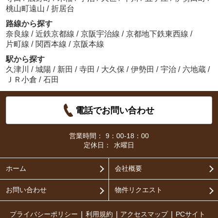
桃山町遠山
/
折居台
路線から探す
奈良線
/
近鉄京都線
/
京阪宇治線
/
京都地下鉄東西線
/
片町線
/
関西本線
/
京阪本線
駅から探す
久津川
/
城陽
/
新田
/
寺田
/
大久保
/
伊勢田
/
宇治
/
六地蔵
/
ＪＲ小倉
/
石田
電話でお問い合わせ
営業時間：
9：00-18：00
定休日：
水曜日
ホーム
会社概要
お問い合わせ
物件リクエスト
プライバシーポリシー
利用規約
アクセスマップ
PCサイト