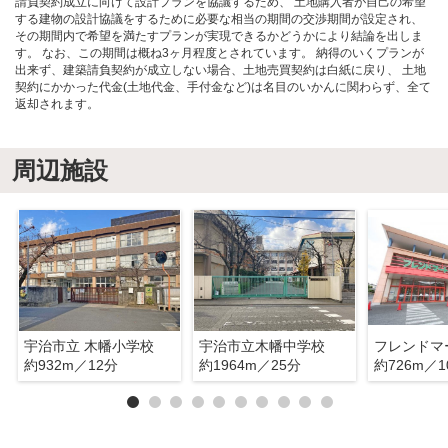
請負契約成立に向けて設計プランを協議するため、 土地購入者が自己の希望
する建物の設計協議をするために必要な相当の期間の交渉期間が設定され、
その期間内で希望を満たすプランが実現できるかどうかにより結論を出しま
す。 なお、この期間は概ね3ヶ月程度とされています。 納得のいくプランが
出来ず、建築請負契約が成立しない場合、土地売買契約は白紙に戻り、 土地
契約にかかった代金(土地代金、手付金など)は名目のいかんに関わらず、全て
返却されます。
周辺施設
宇治市立 木幡小学校
宇治市立木幡中学校
約932m／12分
約1964m／25分
約726m／1