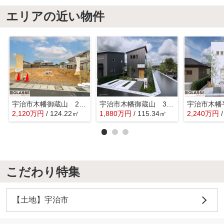
エリアの近い物件
宇治市木幡御蔵山 2区画 J号地 建築条件無し
宇治市木幡御蔵山 3区画 3号地 売土地 建築条件付き
2,120
万
円
/ 124.22㎡
1,880
万
円
/ 115.34㎡
2,240
万
円
こだわり特集
【土地】宇治市