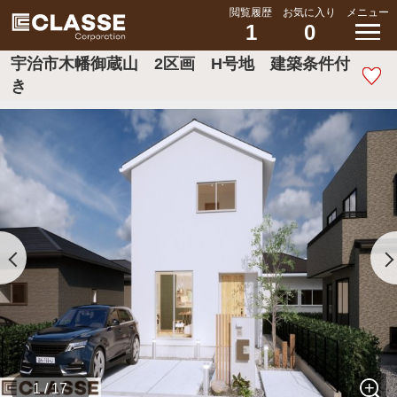
閲覧履歴
お気に入り
メニュー
1
0
宇治市木幡御蔵山 2区画 H号地 建築条件付
き
1 / 17