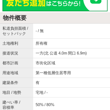
物件概要
私道負担面積 /
- / 無
セットバック
土地権利
所有権
接道状況
一方(北 公道 4.0m 間口 6.9m)
都市計画
市街化区域
用途地域
第一種低層住居専用
建築条件
有
地目 / 地勢
宅地 / -
建ぺい率 /
50% / 80%
容積率