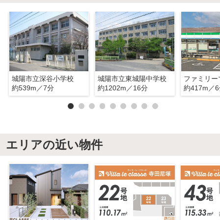
城陽市立深谷小学校
城陽市立東城陽中学校
約539m／7分
約1202m／16分
約417m／
エリアの近い物件