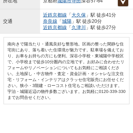
所在地
京都府
城陽市
寺田
深谷57-64
近鉄京都線
「
大久保
」駅 徒歩41分
交通
奈良線
「
城陽
」駅 徒歩20分
近鉄京都線
「
久津川
」駅 徒歩27分
南向きで陽当たり・通風良好な整形地。区画の整った閑静な住
宅街にあり、落ち着いた住環境が魅力です。駐車場を備えてお
り、お車をお持ちの方にも便利。深谷小学校・東城陽中学校区
で、小学校まで徒歩10分圏内の立地です。お好みに合わせたリ
フォームやリノベーションについてもお気軽にご相談くださ
い。土地探し・中古物件・査定・資金計画・オシャレな注文住
宅・リフォーム・インテリアはクラッセ住宅販売にお任せくだ
さい。狭小・3階建・ローコスト住宅もご相談いただけます。
宇治・城陽近辺の物件多数ございます。お気軽に0120-339-330
までお問合せください。