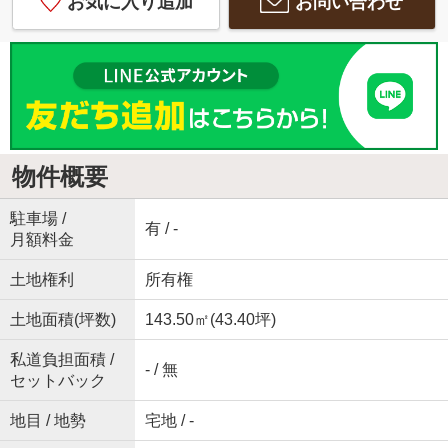
お気に入り追加
お問い合わせ
物件概要
駐車場 /
有 / -
月額料金
土地権利
所有権
土地面積(坪数)
143.50㎡(43.40坪)
私道負担面積 /
- / 無
セットバック
地目 / 地勢
宅地 / -