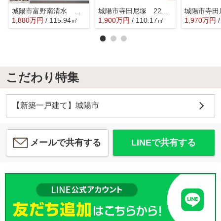
城陽市富野南清水 売土地 建築条件付き
城陽市寺田尼塚 22号地 売土地 建築条件付き
1,880
万
円
/ 115.94㎡
1,900
万
円
/ 110.17㎡
1,970
万
円
こだわり特集
【新築一戸建て】城陽市
メールで共有する
LINEで共有する