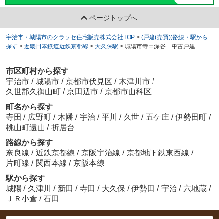
ページトップへ
宇治市・城陽市のクラッセ住宅販売株式会社TOP
>
(戸建(売買))路線・駅から
探す
>
近畿日本鉄道近鉄京都線
>
大久保駅
>
城陽市寺田深谷 中古戸建
市区町村から探す
宇治市
/
城陽市
/
京都市伏見区
/
木津川市
/
久世郡久御山町
/
京田辺市
/
京都市山科区
町名から探す
寺田
/
広野町
/
木幡
/
宇治
/
平川
/
久世
/
五ケ庄
/
伊勢田町
/
桃山町遠山
/
折居台
路線から探す
奈良線
/
近鉄京都線
/
京阪宇治線
/
京都地下鉄東西線
/
片町線
/
関西本線
/
京阪本線
駅から探す
城陽
/
久津川
/
新田
/
寺田
/
大久保
/
伊勢田
/
宇治
/
六地蔵
/
ＪＲ小倉
/
石田