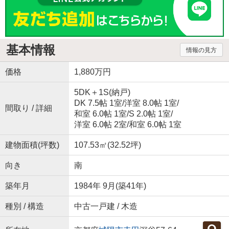
基本情報
情報の見方
価格
1,880万円
5DK＋1S(納戸)
DK 7.5帖 1室
/
洋室 8.0帖 1室
/
間取り / 詳細
和室 6.0帖 1室
/
S 2.0帖 1室
/
洋室 6.0帖 2室
/
和室 6.0帖 1室
建物面積(坪数)
107.53㎡(32.52坪)
向き
南
築年月
1984年 9月(築41年)
種別 / 構造
中古一戸建 / 木造