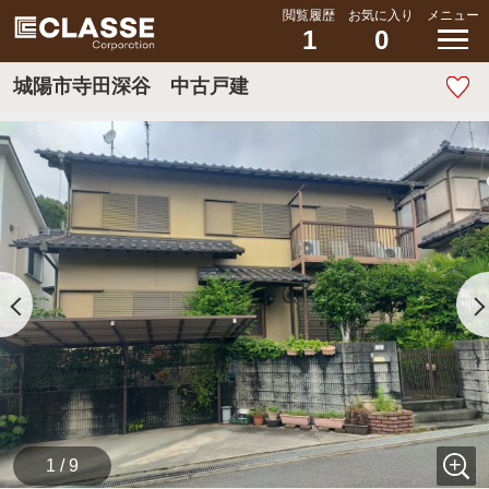
閲覧履歴
お気に入り
メニュー
1
0
城陽市寺田深谷 中古戸建
1 / 9