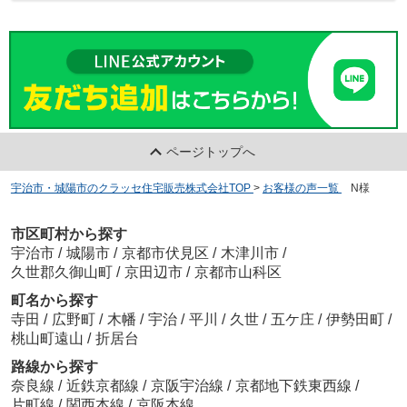
ページトップへ
宇治市・城陽市のクラッセ住宅販売株式会社TOP
>
お客様の声一覧
>
N様
市区町村から探す
宇治市
/
城陽市
/
京都市伏見区
/
木津川市
/
久世郡久御山町
/
京田辺市
/
京都市山科区
町名から探す
寺田
/
広野町
/
木幡
/
宇治
/
平川
/
久世
/
五ケ庄
/
伊勢田町
/
桃山町遠山
/
折居台
路線から探す
奈良線
/
近鉄京都線
/
京阪宇治線
/
京都地下鉄東西線
/
片町線
/
関西本線
/
京阪本線