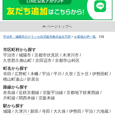
ページトップへ
宇治市・城陽市のクラッセ住宅販売株式会社TOP
>
お客様の声一覧
>
E様
市区町村から探す
宇治市
/
城陽市
/
京都市伏見区
/
木津川市
/
久世郡久御山町
/
京田辺市
/
京都市山科区
町名から探す
寺田
/
広野町
/
木幡
/
宇治
/
平川
/
久世
/
五ケ庄
/
伊勢田町
/
桃山町遠山
/
折居台
路線から探す
奈良線
/
近鉄京都線
/
京阪宇治線
/
京都地下鉄東西線
/
片町線
/
関西本線
/
京阪本線
駅から探す
城陽
/
久津川
/
新田
/
寺田
/
大久保
/
伊勢田
/
宇治
/
六地蔵
/