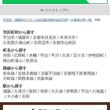
ページトップへ
宇治市・城陽市のクラッセ住宅販売株式会社TOP
>
お客様の声一覧
>
W様
市区町村から探す
宇治市
/
城陽市
/
京都市伏見区
/
木津川市
/
久世郡久御山町
/
京田辺市
/
京都市山科区
町名から探す
寺田
/
広野町
/
木幡
/
宇治
/
平川
/
久世
/
五ケ庄
/
伊勢田町
/
桃山町遠山
/
折居台
路線から探す
奈良線
/
近鉄京都線
/
京阪宇治線
/
京都地下鉄東西線
/
片町線
/
関西本線
/
京阪本線
駅から探す
城陽
/
久津川
/
新田
/
寺田
/
大久保
/
伊勢田
/
宇治
/
六地蔵
/
ＪＲ小倉
/
石田